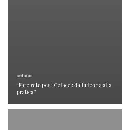
cetacei
“Fare rete per i Cetacei: dalla teoria alla
pratica”
SALONE
NAUTICO:
Operazione