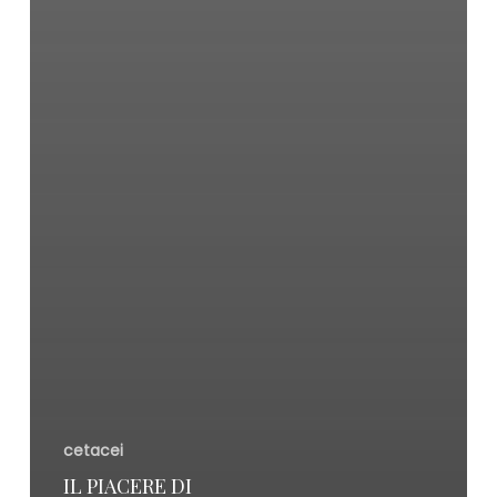
cetacei
IL PIACERE DI