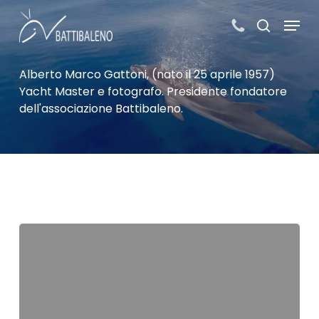
Skip
Menu
to
search
main
content
Alberto Marco Gattoni, (nato il 25 aprile 1957)
Yacht Master e fotografo. Presidente fondatore
dell'associazione Battibaleno.
IL
PIACERE
DI
NAVIGARE,
LA
PASSIONE