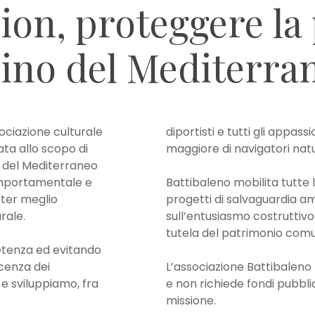
ion,
proteggere
la
ino
del
Mediterra
ociazione culturale
diportisti e tutti gli appa
nata allo scopo di
maggiore di navigatori natur
 del Mediterraneo
omportamentale e
Battibaleno mobilita tutte l
oter meglio
progetti di salvaguardia am
rale.
sull’entusiasmo costruttivo 
tutela del patrimonio com
etenza ed evitando
cenza dei
L’associazione Battibaleno 
e sviluppiamo, fra
e non richiede fondi pubbli
missione.