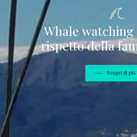
Whale
watching
rispetto
della
fau
Scopri di più