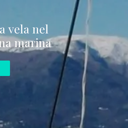
a
vela
nel
na
marina