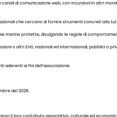
uovi canali di comunicazione web, con incursioni in altri mondi
azionali che cercano di fornire strumenti concreti alla tu
 aree marine protette, divulgando le regole di comportame
ioni o altri Enti, nazionali ed internazionali, pubblici o pr
nti aderenti ai fini dell’associazione.
embre del 2028.
anno il loro contributo associativo, culturale ed economico