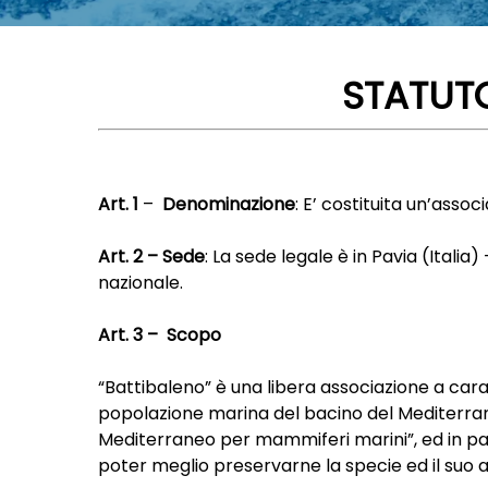
STATUTO
Ar
t. 1
–
Denominazione
: E’ costituita un’asso
Art. 2 – Sede
: La sede legale è in Pavia (Itali
nazionale.
Art. 3 – Scopo
“Battibaleno” è una libera associazione a carat
popolazione marina del bacino del Mediterrane
Hit enter to search or ESC to close
Mediterraneo per mammiferi marini”, ed in p
poter meglio preservarne la specie ed il suo 