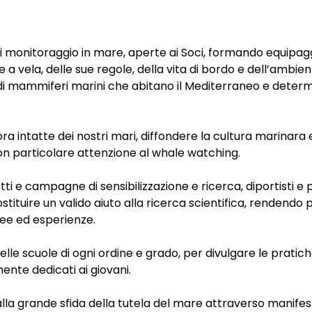
i monitoraggio in mare, aperte ai Soci, formando equipagg
ne a vela, delle sue regole, della vita di bordo e dell’amb
ie di mammiferi marini che abitano il Mediterraneo e determ
a intatte dei nostri mari, diffondere la cultura marinara e
n particolare attenzione al whale watching.
ti e campagne di sensibilizzazione e ricerca, diportisti e 
tituire un valido aiuto alla ricerca scientifica, rendendo p
ee ed esperienze.
lle scuole di ogni ordine e grado, per divulgare le prati
nte dedicati ai giovani.
 alla grande sfida della tutela del mare attraverso manife