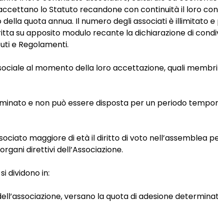
accettano lo Statuto recandone con continuità il loro cont
ella quota annua. Il numero degli associati è illimitato e po
tta su apposito modulo recante la dichiarazione di condivi
uti e Regolamenti.
ociale al momento della loro accettazione, quali membri d
minato e non può essere disposta per un periodo temporan
ociato maggiore di età il diritto di voto nell’assemblea pe
rgani direttivi dell’Associazione.
i dividono in:
a dell’associazione, versano la quota di adesione determin