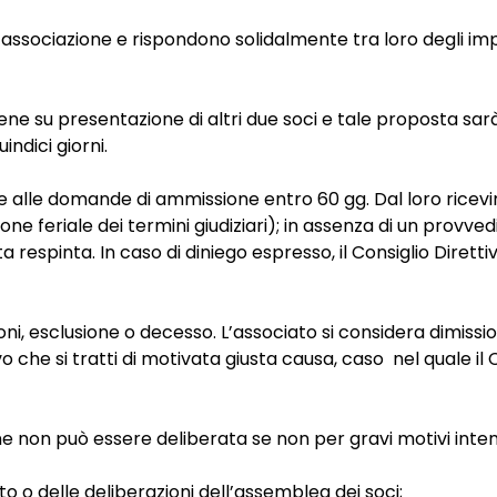
l’associazione e rispondono solidalmente tra loro degli im
ne su presentazione di altri due soci e tale proposta sarà 
indici giorni.
ne alle domande di ammissione entro 60 gg. Dal loro ricev
one feriale dei termini giudiziari); in assenza di un pro
a respinta. In caso di diniego espresso, il Consiglio Dirett
ioni, esclusione o decesso. L’associato si considera dimissi
o che si tratti di motivata giusta causa, caso nel quale il C
ne non può essere deliberata se non per gravi motivi inten
 delle deliberazioni dell’assemblea dei soci;