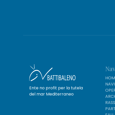
Nav
HOM
NAV
Ente no profit per la tutela
OPER
del mar Mediterraneo
ARC
RAS
PAR
SALI