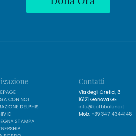
Dona Ora
igazione
Contatti
EPAGE
Via degli Orefici, 8
IGA CON NOI
16121 Genova GE
AZIONE DELPHIS
info@battibaleno.it
HIVIO
Mob.
+39 347 4344148
SEGNA STAMPA
TNERSHIP
 A BORDO