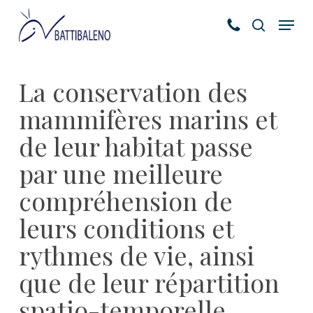
Skip
Menu
to
search
main
content
La conservation des
mammifères marins et
de leur habitat passe
par une meilleure
compréhension de
leurs conditions et
rythmes de vie, ainsi
que de leur répartition
spatio-temporelle.