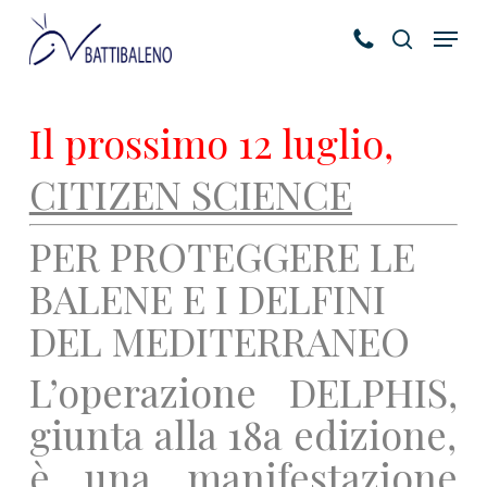
Skip
Menu
to
search
main
content
Il prossimo 12 luglio,
CITIZEN SCIENCE
PER PROTEGGERE LE
BALENE E I DELFINI
DEL MEDITERRANEO
L’operazione DELPHIS
,
giunta alla 18a edizione,
è una manifestazione