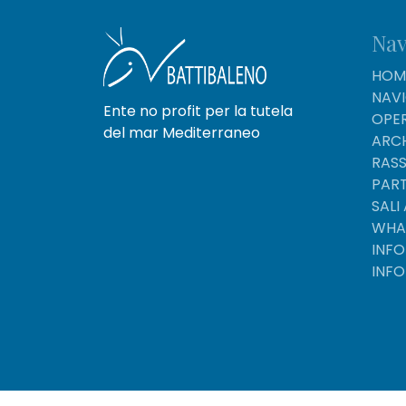
Nav
HOM
NAV
Ente no profit per la tutela
OPER
del mar Mediterraneo
ARC
RAS
PAR
SALI
WHA
INF
INF