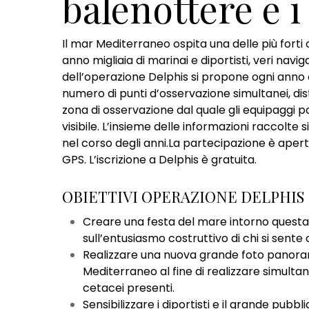
balenottere e i
Il mar Mediterraneo ospita una delle più fort
anno migliaia di marinai e diportisti, veri navig
Hit enter to search or ESC to close
dell’operazione Delphis si propone ogni anno 
numero di punti d’osservazione simultanei, dist
zona di osservazione dal quale gli equipaggi p
visibile. L’insieme delle informazioni raccol
nel corso degli anni.La partecipazione è apert
GPS. L’iscrizione a Delphis è gratuita.
OBIETTIVI OPERAZIONE DELPHIS
Creare una festa del mare intorno questa m
sull’entusiasmo costruttivo di chi si sente
Realizzare una nuova grande foto panoram
Mediterraneo al fine di realizzare simultan
cetacei presenti.
Sensibilizzare i diportisti e il grande pubbl