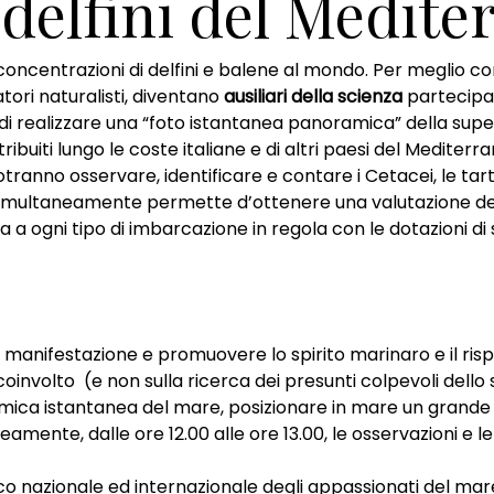
 delfini del Medit
i concentrazioni di delfini e balene al mondo. Per meglio
atori naturalisti, diventano
ausiliari della scienza
partecipan
di realizzare una “foto istantanea panoramica” della sup
ribuiti lungo le coste italiane e di altri paesi del Medite
otranno osservare, identificare e contare i Cetacei, le t
te simultaneamente permette d’ottenere una valutazione de
a a ogni tipo di imbarcazione in regola con le dotazioni di
anifestazione e promuovere lo spirito marinaro e il rispe
 coinvolto (e non sulla ricerca dei presunti colpevoli dell
ica istantanea del mare, posizionare in mare un grande n
eamente, dalle ore 12.00 alle ore 13.00, le osservazioni e l
ico nazionale ed internazionale degli appassionati del mare, l