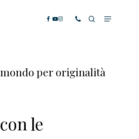
search
facebook
youtube
instagram
Menu
 mondo per originalità
con le