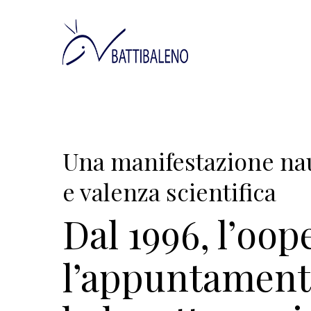
Skip
to
main
content
Una manifestazione nau
e valenza scientifica
Dal 1996, l’oo
l’appuntament