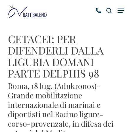
Skip
Menu
to
search
main
content
CETACEI: PER
DIFENDERLI DALLA
LIGURIA DOMANI
PARTE DELPHIS 98
Roma, 18 lug. (Adnkronos)-
Grande mobilitazione
internazionale di marinai e
diportisti nel Bacino ligure-
corso-provenzale, in difesa dei