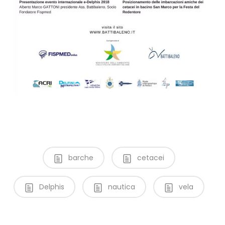
barche
cetacei
Delphis
nautica
vela